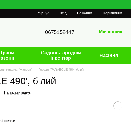
Порівняння
Укр
Рус
Вхід
Бажання
0675152447
Мій кошик
Трави
Садово-городній
Насіння
газонні
інвентар
ові горщики 'Hagsen'
Горщик 'PARABOLE 490', білий
 490', білий
Написати відгук
ої знижки