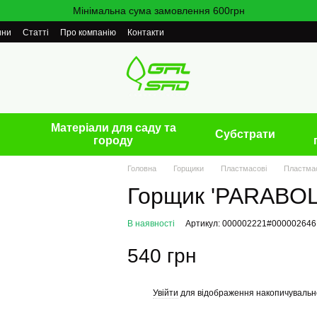
Мінімальна сума замовлення 600грн
ини
Статті
Про компанію
Контакти
Матеріали для саду та
Cубстрати
городу
Головна
Горщики
Пластмасові
Пластмас
Горщик 'PARABOLE
В наявності
Артикул: 000002221#000002646
540 грн
Увійти
для відображення накопичувальн
%