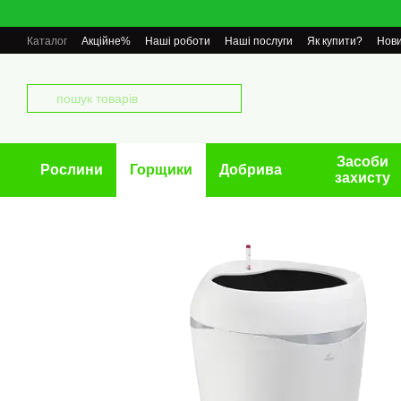
Перейти до основного контенту
Каталог
Акційне%
Наші роботи
Наші послуги
Як купити?
Нов
Засоби
Рослини
Горщики
Добрива
захисту