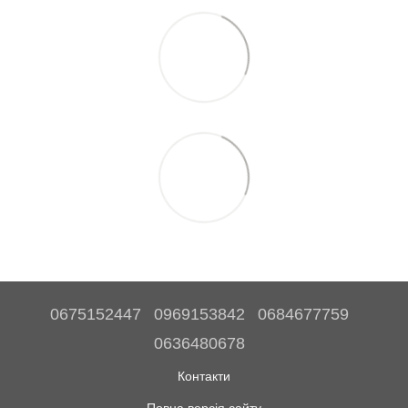
0675152447
0969153842
0684677759
0636480678
Контакти
Повна версія сайту