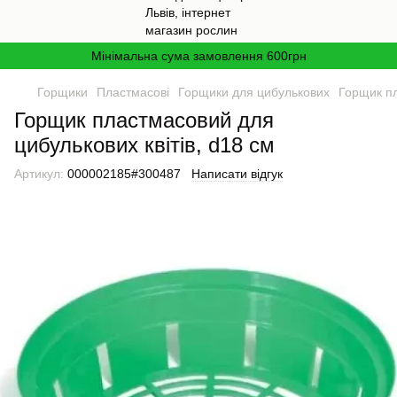
Мінімальна сума замовлення 600грн
Горщики
Пластмасові
Горщики для цибулькових
Горщик пл
Горщик пластмасовий для
цибулькових квітів, d18 см
Артикул:
000002185#300487
Написати відгук