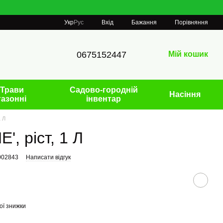
Порівняння
Укр
Рус
Вхід
Бажання
0675152447
Мій кошик
Трави
Садово-городній
Насіння
газонні
інвентар
1 Л
', ріст, 1 Л
002843
Написати відгук
ої знижки