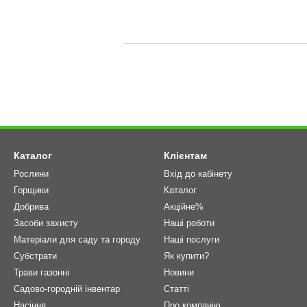
Каталог
Клієнтам
Рослини
Вхід до кабінету
Горщики
Каталог
Добрива
Акційне%
Засоби захисту
Наші роботи
Матеріали для саду та городу
Наші послуги
Cубстрати
Як купити?
Трави газонні
Новини
Садово-городній інвентар
Статті
Насіння
Про компанію