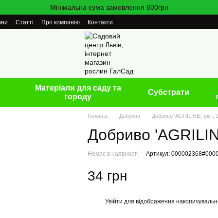
Мінімальна сума замовлення 600грн
ини
Статті
Про компанію
Контакти
Матеріали для саду та
Cубстрати
городу
Головна
Добрива
Добриво 'AGRILINE', ріст, 
Добриво 'AGRILINE
Немає в наявності
Артикул: 000002368#000
34 грн
Увійти
для відображення накопичувальн
%