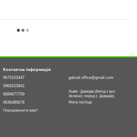
Контактна інформація
0675152447
galsad.office@gmail.com
0969153842
Львів - Давидів (Виїзд з вул.
0684677759
Зеленої, перед с. Давидів).
0636480678
Мапа проїзду
Передзвонити вам?