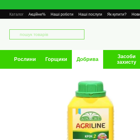
Перейти до основного контенту
Каталог
Акційне%
Наші роботи
Наші послуги
Як купити?
Нов
Засоби
Рослини
Горщики
Добрива
захисту