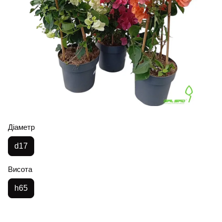
Діаметр
d17
Висота
h65