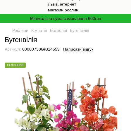
Мінімальна сума замовлення 600грн
Рослини
Кімнатні
Балконні
Бугенвілія
Бугенвілія
Артикул:
000007386#314559
Написати відгук
СЕЗОННИЙ