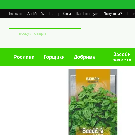
Перейти до основного контенту
Каталог
Акційне%
Наші роботи
Наші послуги
Як купити?
Нов
Засоби
Рослини
Горщики
Добрива
захисту