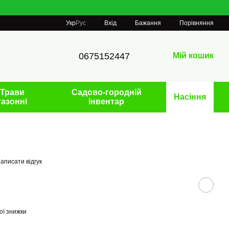
Порівняння
Укр
Рус
Вхід
Бажання
0675152447
Мій кошик
Трави
Садово-городній
Насіння
газонні
інвентар
аписати відгук
ої знижки