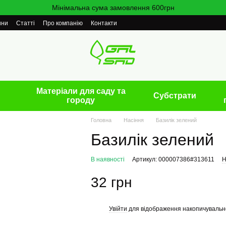
Мінімальна сума замовлення 600грн
ини
Статті
Про компанію
Контакти
Матеріали для саду та
Cубстрати
городу
Головна
Насіння
Базилік зелений
Базилік зелений
В наявності
Артикул: 000007386#313611
Н
32 грн
Увійти
для відображення накопичувальн
%