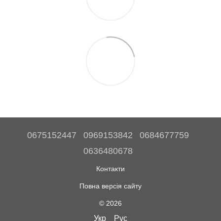
0675152447
0969153842
0684677759
0636480678
Контакти
Повна версія сайту
© 2026
Укр
Рус