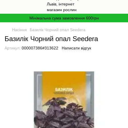
Мінімальна сума замовлення 600грн
Насіння
Базилік Чорний опал Seedera
Базилік Чорний опал Seedera
Артикул:
000007386#313622
Написати відгук