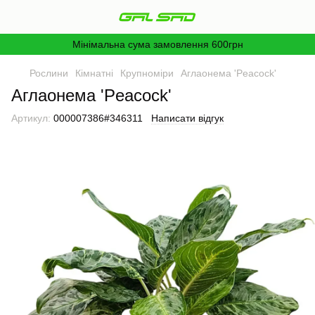
Мінімальна сума замовлення 600грн
Рослини
Кімнатні
Крупноміри
Аглаонема 'Peacock'
Аглаонема 'Peacock'
Артикул:
000007386#346311
Написати відгук