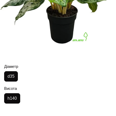
Діаметр
d35
Висота
h140