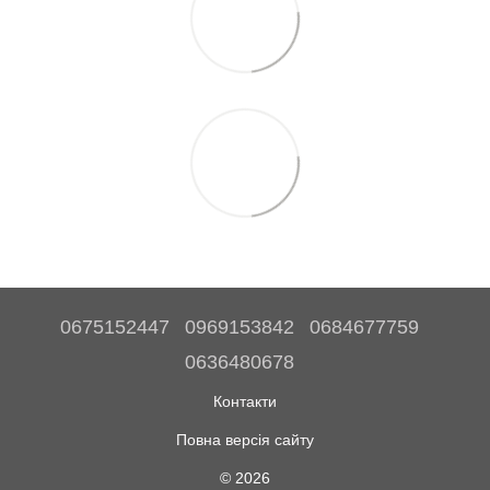
0675152447
0969153842
0684677759
0636480678
Контакти
Повна версія сайту
© 2026