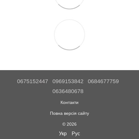
0675152447
0969153842
0684677759
0636480678
Контакти
Повна версія сайту
© 2026
Укр
Рус