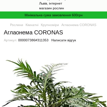
Мінімальна сума замовлення 600грн
Рослини
Кімнатні
Крупноміри
Аглаонема CORONAS
Аглаонема CORONAS
Артикул:
000007386#311353
Написати відгук