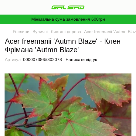
Мінімальна сума замовлення 600грн
Рослини
Вуличні
Листяні дерева
Acer freemanii 'Autmn Bla
Acer freemanii 'Autmn Blaze' - Клен
Фрімана 'Autmn Blaze'
Артикул:
000007386#302078
Написати відгук