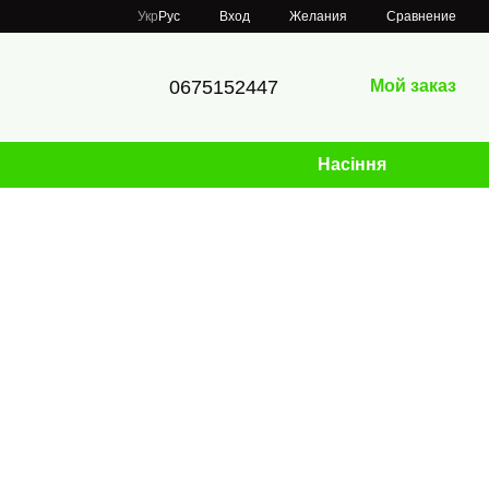
Сравнение
Укр
Рус
Вход
Желания
0675152447
Мой заказ
Насіння