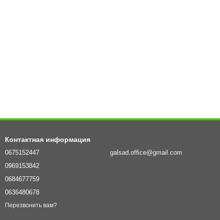
Контактная информация
0675152447
galsad.office@gmail.com
0969153842
0684677759
0636480678
Перезвонить вам?