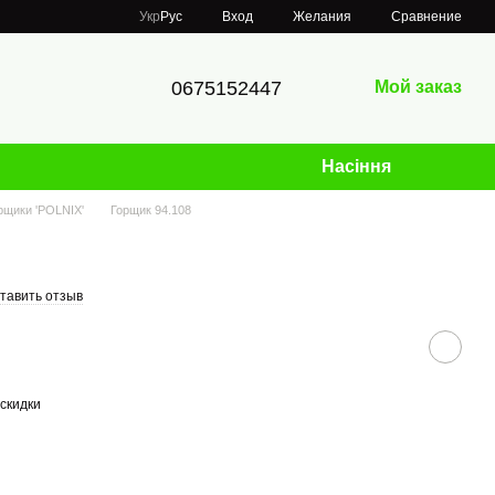
Сравнение
Укр
Рус
Вход
Желания
0675152447
Мой заказ
Насіння
орщики 'POLNIX'
Горщик 94.108
тавить отзыв
скидки