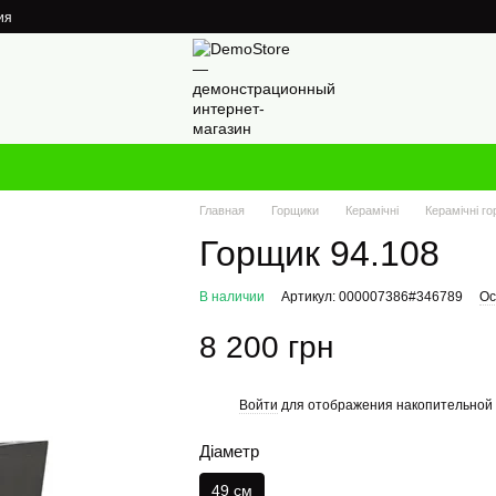
ия
Главная
Горщики
Керамічні
Керамічні г
Горщик 94.108
В наличии
Артикул: 000007386#346789
Ос
8 200 грн
Войти
для отображения накопительной 
%
Діаметр
49 см