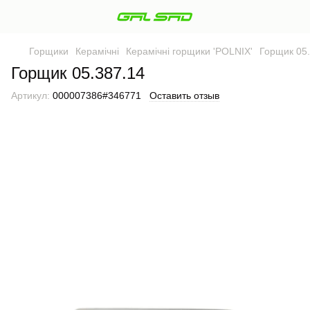
Горщики
Керамічні
Керамічні горщики 'POLNIX'
Горщик 05
Горщик 05.387.14
Артикул:
000007386#346771
Оставить отзыв