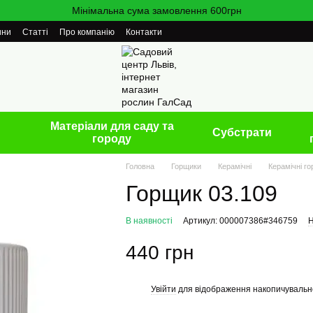
Мінімальна сума замовлення 600грн
ини
Статті
Про компанію
Контакти
Матеріали для саду та
Cубстрати
городу
Головна
Горщики
Керамічні
Керамічні г
Горщик 03.109
В наявності
Артикул: 000007386#346759
Н
440 грн
Увійти
для відображення накопичувальн
%