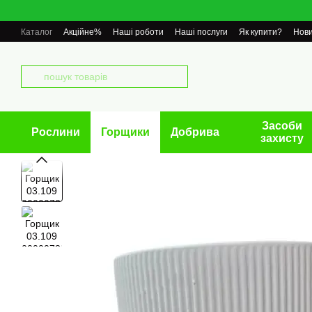
Перейти до основного контенту
Каталог
Акційне%
Наші роботи
Наші послуги
Як купити?
Нов
Засоби
Рослини
Горщики
Добрива
захисту