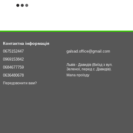
Контактна інформація
0675152447
galsad.office@gmail.com
0969153842
Львів - Давидів (Виїзд з вул.
0684677759
Зеленої, перед с. Давидів).
0636480678
Мапа проїзду
Передзвонити вам?