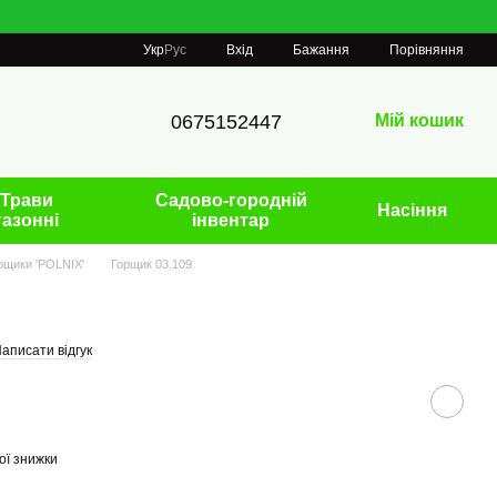
Порівняння
Укр
Рус
Вхід
Бажання
0675152447
Мій кошик
Трави
Садово-городній
Насіння
газонні
інвентар
орщики 'POLNIX'
Горщик 03.109
аписати відгук
ої знижки